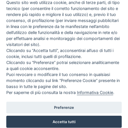
Questo sito web utilizza cookie, anche di terze parti, di tipo
tecnico (per consentire il corretto funzionamento del sito e
rendere più rapido e migliore il suo utilizzo) e, previo il tuo
consenso, di profilazione (per inviare messaggi pubblicitari
Dove siamo
in linea con le preferenze da te manifestate nell’ambito
dell’utilizzo delle funzionalità e della navigazione in rete e/o
per effettuare analisi e monitoraggio dei comportamenti dei
Fenci Group S.r.l.
visitatori del sito).
Via Soriso, 72 - 00166 Roma
Cliccando su “Accetta tutti”, acconsentirai all’uso di tutti i
Tel. 392 9165456
cookie, inclusi tutti quelli di profilazione.
P.I. 14534871000
Cliccando su “Preferenze” potrai selezionare analiticamente
a quali cookie acconsentire.
Newsletter
Puoi revocare o modificare il tuo consenso in qualsiasi
momento cliccando sul link “Preferenze Cookie” presente in
basso in tutte le pagine del sito.
Iscriviti alla newsletter per rimanere aggiornato
Per saperne di più consulta la nostra
Informativa Cookie
.
Preferenze
Credits
Letta l’informativa privacy acconsento espressamente al trattamento dei miei
dati personali per finalità di marketing (newsletter, novità, promozioni,
ecc.).
Consulta la nostra Privacy Policy
Accetta tutti
Privacy
|
Cookie Policy
|
Preferenze Cookie