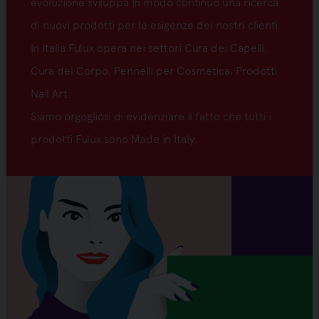
evoluzione sviluppa in modo continuo una ricerca
di nuovi prodotti per le esigenze dei nostri clienti.
In Italia Fulux opera nei settori Cura dei Capelli,
Cura del Corpo, Pennelli per Cosmetica, Prodotti
Nail Art.
Siamo orgogliosi di evidenziare il fatto che tutti i
prodotti Fulux sono Made in Italy.