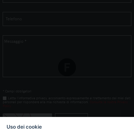
* Campi obbligatori
Letta l’informativa privacy, acconsento espressamente al trattamento dei miei dati
personali per rispondere alla mia richiesta di informazioni.
Consulta la nostra Privacy
Policy
Uso dei cookie